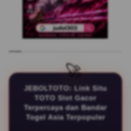
JEBOLTOTO: Link Situ
TOTO Slot Gacor
Terpercaya dan Bandar
Togel Asia Terpopuler