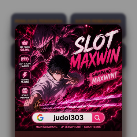
PENILAIAN PENGGUNA
SISTEM PEMBAYARAN
120.123.003
5 Metode
LAYANAN SUPPORT
SISTEM
24/7
Pragmatic Play
JEBOLTOTO
adalah bandar togel Asia terpopuler
dan link situs TOTO slot gacor terpercaya. Kami
menyediakan pasaran togel resmi terlengkap,
game slot online gampang menang, serta
transaksi aman dengan layanan online 24 jam
nonstop setiap hari!