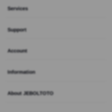
Buka
Services
Buka
Support
Buka
Account
Buka
Information
Buka
About JEBOLTOTO