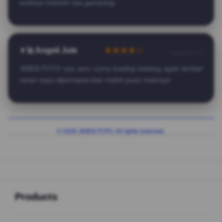
soalnya maxwin nya gampang
Angeli Jule
★★★★☆
2026-07-14
JEBOLTOTO nya seru cuma loading kadang agak lambat
saran saya dipercepat biar makin puas mainnya
© 2026 JEBOLTOTO. All rights reserved.
Buka
Footer Navigation
Products