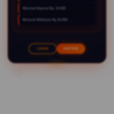
Minimal Deposit Rp. 10.000
Minimal Withdraw Rp 25.000
LOGIN
DAFTAR
Layer Popup Close
JEBOLTOTO: Link Situ
TOTO Slot Gacor Terpercaya
dan Bandar Togel Asia
Terpopuler