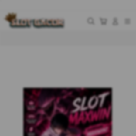
Skip
to
content
Cari
Troli
Login
Navigation
Buka Info Lebih Lanjut