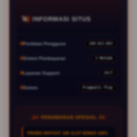
INFORMASI SITUS
Penilaian Pengguna
100.023.003
Sistem Pembayaran
5 Metode
Layanan Support
24/7
Sistem
Pragmatic Play
PENAWARAN SPESIAL
PROMO DEPOSIT 10K SLOT BONUS 100%