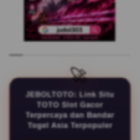
JEBOLTOTO: Link Situ
TOTO Slot Gacor
Terpercaya dan Bandar
Togel Asia Terpopuler