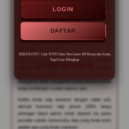
SLOT DEMO hadir sebagai solusi cerdas satu
atap untuk Anda! Kami menyediakan akses gratis
LOGIN
ke ribuan simulator mesin slot online terlengkap
untuk menguji pola, ritme, dan strategi Anda.
Tidak hanya sebagai tempat latihan, platform
DAFTAR
kami juga terintegrasi dengan gerbang taruhan
resmi yang menawarkan kemudahan transaksi
luar biasa.
JEBOTLOTO ! Link TOTO Situs Slot Gacor 4D Resmi dan Arena
Togel Asia Telengkap
Coba berbagai judul game populer dari provider
© COPYRIGHT 2026 HOKIEMAS88
internasional dengan fitur, grafik, dan tingkat
volatilitas yang persis sama dengan versi aslinya.
Sempurna untuk mengasah insting bertaruh Anda
tanpa kehilangan modal sepeser pun.
Ketika Anda siap bertaruh dengan saldo asli,
nikmati konversi nilai penuh 100% tanpa
potongan biaya admin untuk deposit via pulsa
provider seluler terkemuka. Apa yang Anda kirim
adalah apa yang Anda mainkan!