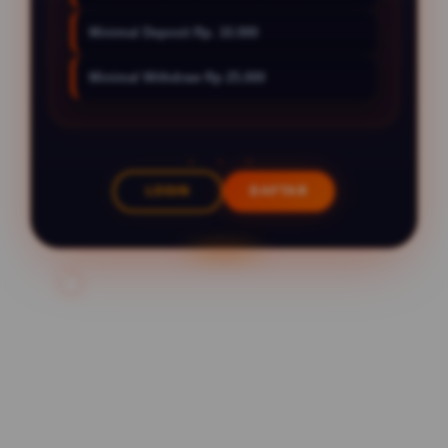
Minimal Deposit Rp. 10.000
Minimal Withdraw Rp 25.000
LOGIN
DAFTAR
Layer Popup Close
JEBOLTOTO: Link Situ
TOTO Slot Gacor Terpercaya
dan Bandar Togel Asia
Terpopuler