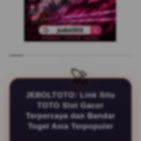
JEBOLTOTO: Link Situ
TOTO Slot Gacor
Terpercaya dan Bandar
Togel Asia Terpopuler