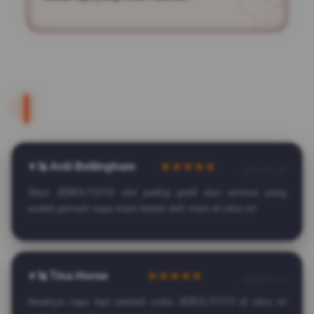
ULASAN TERBARU KOMUNITAS
JEBOLTOTO
Ardi Bellingham
★★★★★
2026-07-18
Situs JEBOLTOTO slot paling gokil dari semua yang
sudah pernah saya main betah dah main di situs ini
Tina Horse
★★★★★
2026-07-12
Awalnya ragu tapi setelah coba JEBOLTOTO di situs ini