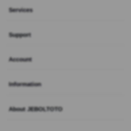
Buka
Services
Buka
Support
Buka
Account
Buka
Information
Buka
About JEBOLTOTO