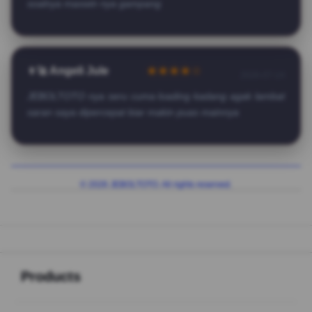
soalnya maxwin nya gampang
Angeli Jule
★★★★☆
2026-07-14
JEBOLTOTO nya seru cuma loading kadang agak lambat
saran saya dipercepat biar makin puas mainnya
© 2026 JEBOLTOTO. All rights reserved.
Buka
Footer Navigation
Products