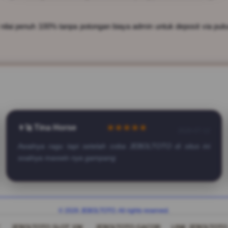
i nilai penuh 100% tanpa potongan biaya admin untuk deposit via pul
JEBOLTOTO
Tina Horse
★★★★★
2026-07-12
Awalnya ragu tapi setelah coba JEBOLTOTO di situs ini
soalnya maxwin nya gampang
© 2026 JEBOLTOTO. All rights reserved.
C
JEBOLTOTO SLOT 10K
JEBOLTOTO GACOR
LINK JEBOLTOTO