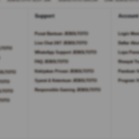
Support
Account
Pusat Bantuan JEBOLTOTO
Login Me
Live Chat 24/7 JEBOLTOTO
Daftar Ak
OLTOTO
WhatsApp Support JEBOLTOTO
Lupa Pas
k
FAQ JEBOLTOTO
Riwayat T
Kebijakan Privasi JEBOLTOTO
Panduan V
BOLTOTO
Syarat & Ketentuan JEBOLTOTO
Program 
LTOTO
Responsible Gaming JEBOLTOTO
OLTOTO
LTOTO