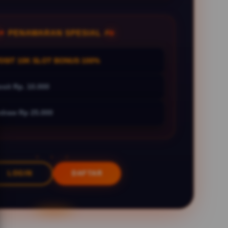
PENAWARAN SPESIAL
SIT 10K SLOT BONUS 100%
sit Rp. 10.000
hdraw Rp 25.000
LOGIN
DAFTAR