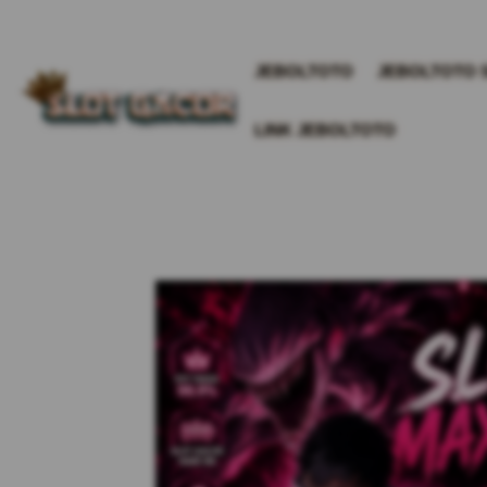
Skip
to
content
JEBOLTOTO
JEBOLTOTO 
LINK JEBOLTOTO
Buka Info Lebih Lanjut