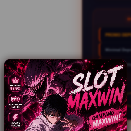
PROMO DEPO
Minimal Depo
Minimal Wit