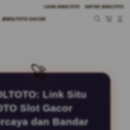
LOGIN JEBOLTOTO
DAFTAR JEBOLTOTO
Cari
Troli
Login/Sign-Up
JEBOLTOTO GACOR
Cari
LTOTO: Link Situ
OTO Slot Gacor
ercaya dan Bandar