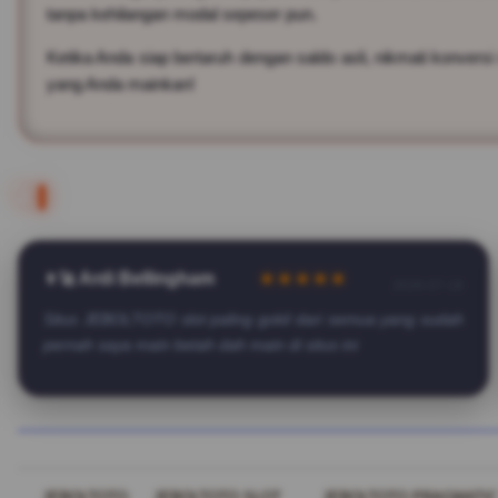
tanpa kehilangan modal sepeser pun.
Ketika Anda siap bertaruh dengan saldo asli, nikmati konvers
yang Anda mainkan!
ULASAN TERBARU KOMUNITAS 
Ardi Bellingham
★★★★★
2026-07-18
Situs JEBOLTOTO slot paling gokil dari semua yang sudah
pernah saya main betah dah main di situs ini
JEBOLTOTO
JEBOLTOTO SLOT
JEBOLTOTO PRAGMATI