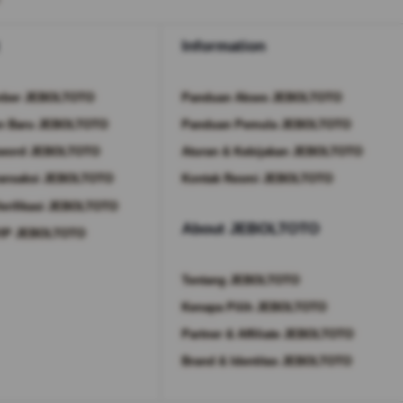
Information
mber JEBOLTOTO
Panduan Akses JEBOLTOTO
un Baru JEBOLTOTO
Panduan Pemula JEBOLTOTO
sword JEBOLTOTO
Aturan & Kebijakan JEBOLTOTO
ransaksi JEBOLTOTO
Kontak Resmi JEBOLTOTO
erifikasi JEBOLTOTO
About JEBOLTOTO
VIP JEBOLTOTO
Tentang JEBOLTOTO
Kenapa Pilih JEBOLTOTO
Partner & Affiliate JEBOLTOTO
Brand & Identitas JEBOLTOTO