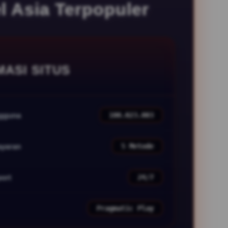
l Asia Terpopuler
MASI SITUS
ngguna
100.023.003
ayaran
5 Metode
ort
24/7
Pragmatic Play