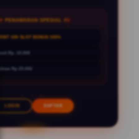
PENAWARAN SPESIAL
SIT 10K SLOT BONUS 100%
sit Rp. 10.000
hdraw Rp 25.000
LOGIN
DAFTAR