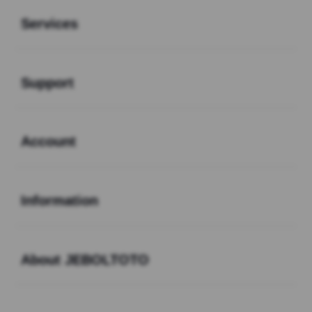
Buka
Services
Buka
Support
Buka
Account
Buka
Information
Buka
About JEBOLTOTO