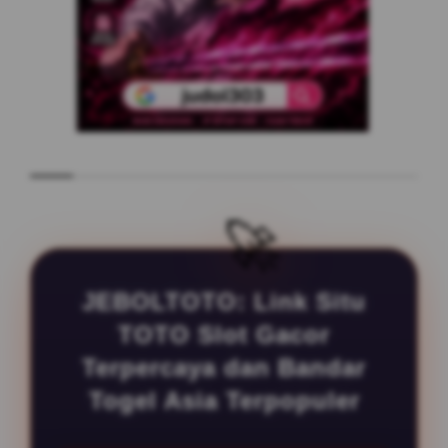
JEBOLTOTO: Link Situ
TOTO Slot Gacor
Terpercaya dan Bandar
Togel Asia Terpopuler