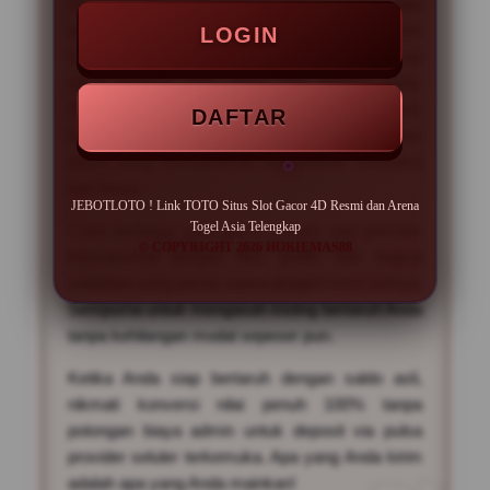
SLOT DEMO hadir sebagai solusi cerdas satu
atap untuk Anda! Kami menyediakan akses gratis
LOGIN
ke ribuan simulator mesin slot online terlengkap
untuk menguji pola, ritme, dan strategi Anda.
Tidak hanya sebagai tempat latihan, platform
DAFTAR
kami juga terintegrasi dengan gerbang taruhan
resmi yang menawarkan kemudahan transaksi
luar biasa.
JEBOTLOTO ! Link TOTO Situs Slot Gacor 4D Resmi dan Arena
Togel Asia Telengkap
Coba berbagai judul game populer dari provider
© COPYRIGHT 2026 HOKIEMAS88
internasional dengan fitur, grafik, dan tingkat
volatilitas yang persis sama dengan versi aslinya.
Sempurna untuk mengasah insting bertaruh Anda
tanpa kehilangan modal sepeser pun.
Ketika Anda siap bertaruh dengan saldo asli,
nikmati konversi nilai penuh 100% tanpa
potongan biaya admin untuk deposit via pulsa
provider seluler terkemuka. Apa yang Anda kirim
adalah apa yang Anda mainkan!