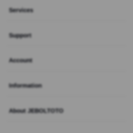
Buka
Services
Buka
Support
Buka
Account
Buka
Information
Buka
About JEBOLTOTO