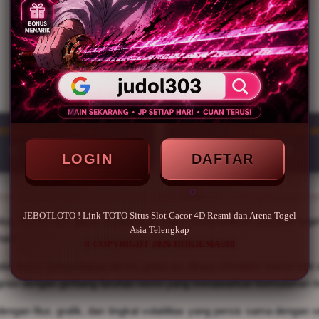
OTO Slot Gacor Terpercay
Terpopuler
ISTEM PEMBAYARAN
LAYANAN SUPPOR
5 Metode
24/7
LOGIN
DAFTAR
JEBOTLOTO ! Link TOTO Situs Slot Gacor 4D Resmi dan Arena Togel
 situs TOTO slot gacor terpercaya. Kami menyediakan pasaran toge
Asia Telengkap
ari!
© COPYRIGHT 2026 HOKIEMAS88
 Kami menyediakan akses gratis ke ribuan simulator mesin slot onl
ntegrasi dengan gerbang taruhan resmi yang menawarkan kemudahan tr
dengan fitur, grafik, dan tingkat volatilitas yang persis sama denga