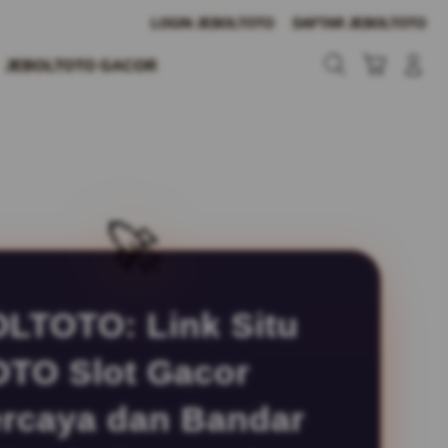
LOGIN JEBOLTOTO
DAFTAR JEBOLTOTO
Cari
Troli
Login/Sign-Up
JEBOLTOTO GACOR
Cari
LTOTO: Link Situ
OTO Slot Gacor
ercaya dan Bandar