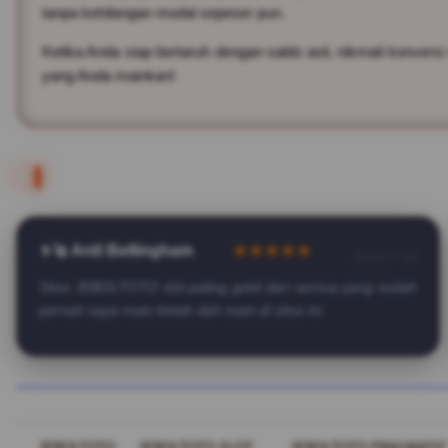
tanpa kehilangan modal sepeser pun.
Ketika Anda siap bertaruh dengan saldo asli, nikmati konvers
yang Anda mainkan!
ULASAN TERBARU KOMUNITAS 
Ardi Bellingham
★★★★★
2026-07-18
Situs JEBOLTOTO slot paling gokil dari semua yang sudah
pernah saya main betah dah main di situs ini
JEBOLTOTO
JEBOLTOTO SLOT
JEBOLTOTO PRAGMATI