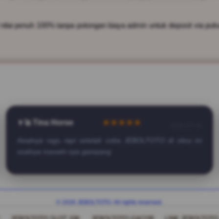
i nilai penuh 100% tanpa potongan biaya admin untuk deposit via pul
JEBOLTOTO
Tina Horse
★★★★★
2026-07-12
Awalnya ragu tapi setelah coba JEBOLTOTO di situs ini
soalnya maxwin nya gampang
© 2026 JEBOLTOTO. All rights reserved.
C
JEBOLTOTO SLOT 10K
JEBOLTOTO GACOR
LINK JEBOLTOTO