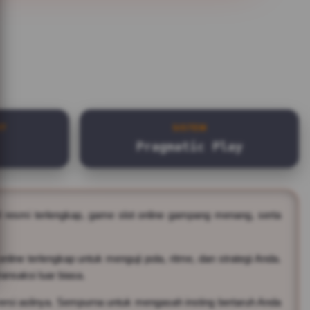
a dan Bandar Togel Asia
T
SISTEM
Pragmatic Play
l resmi terlengkap, game slot online gampang menang, serta
ine terlengkap untuk menguji pola, ritme, dan strategi Anda.
ansaksi luar biasa.
n versi aslinya. Sempurna untuk mengasah insting bertaruh Anda