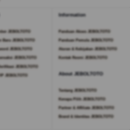
Information
mber JEBOLTOTO
Panduan Akses JEBOLTOTO
un Baru JEBOLTOTO
Panduan Pemula JEBOLTOTO
sword JEBOLTOTO
Aturan & Kebijakan JEBOLTOTO
ransaksi JEBOLTOTO
Kontak Resmi JEBOLTOTO
erifikasi JEBOLTOTO
About JEBOLTOTO
VIP JEBOLTOTO
Tentang JEBOLTOTO
Kenapa Pilih JEBOLTOTO
Partner & Affiliate JEBOLTOTO
Brand & Identitas JEBOLTOTO