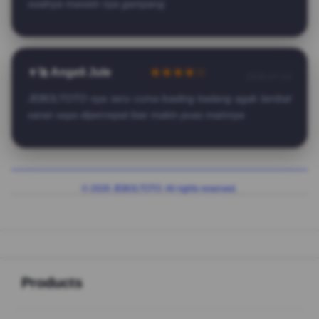
soalnya maxwin nya gampang
Angeli Jule
★★★★☆
2026-07-14
JEBOLTOTO nya seru cuma loading kadang agak lambat
saran saya dipercepat biar makin puas mainnya
© 2026 JEBOLTOTO. All rights reserved.
Buka
Footer Navigation
Products