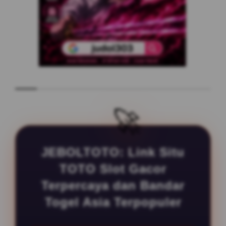
JEBOLTOTO: Link Situ
TOTO Slot Gacor
Terpercaya dan Bandar
Togel Asia Terpopuler