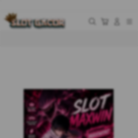
Skip
to
content
Cari
Troli
Login
Navigation
Buka Info Lebih Lanjut