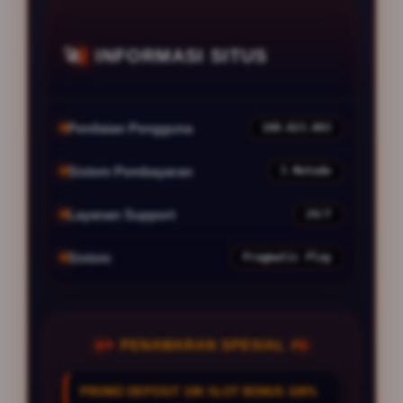
INFORMASI SITUS
Penilaian Pengguna
100.023.003
Sistem Pembayaran
5 Metode
Layanan Support
24/7
Sistem
Pragmatic Play
PENAWARAN SPESIAL
PROMO DEPOSIT 10K SLOT BONUS 100%