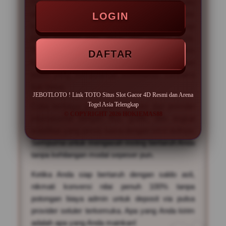
SLOT DEMO hadir sebagai solusi cerdas satu
atap untuk Anda! Kami menyediakan akses gratis
LOGIN
ke ribuan simulator mesin slot online terlengkap
untuk menguji pola, ritme, dan strategi Anda.
Tidak hanya sebagai tempat latihan, platform
DAFTAR
kami juga terintegrasi dengan gerbang taruhan
resmi yang menawarkan kemudahan transaksi
luar biasa.
JEBOTLOTO ! Link TOTO Situs Slot Gacor 4D Resmi dan Arena
Togel Asia Telengkap
Coba berbagai judul game populer dari provider
© COPYRIGHT 2026 HOKIEMAS88
internasional dengan fitur, grafik, dan tingkat
volatilitas yang persis sama dengan versi aslinya.
Sempurna untuk mengasah insting bertaruh Anda
tanpa kehilangan modal sepeser pun.
Ketika Anda siap bertaruh dengan saldo asli,
nikmati konversi nilai penuh 100% tanpa
potongan biaya admin untuk deposit via pulsa
provider seluler terkemuka. Apa yang Anda kirim
adalah apa yang Anda mainkan!