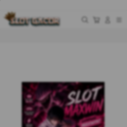
Skip
to
content
Cari
Troli
Login
Navigation
Buka Info Lebih Lanjut