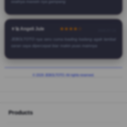
soalnya maxwin nya gampang
Angeli Jule
★★★★☆
2026-07-14
JEBOLTOTO nya seru cuma loading kadang agak lambat
saran saya dipercepat biar makin puas mainnya
© 2026 JEBOLTOTO. All rights reserved.
Buka
Footer Navigation
Products