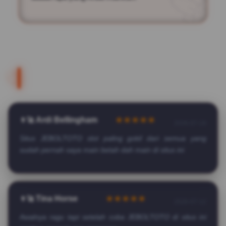
ULASAN TERBARU KOMUNITAS
JEBOLTOTO
Ardi Bellingham
★★★★★
2026-07-18
Situs JEBOLTOTO slot paling gokil dari semua yang
sudah pernah saya main betah dah main di situs ini
Tina Horse
★★★★★
2026-07-12
Awalnya ragu tapi setelah coba JEBOLTOTO di situs ini