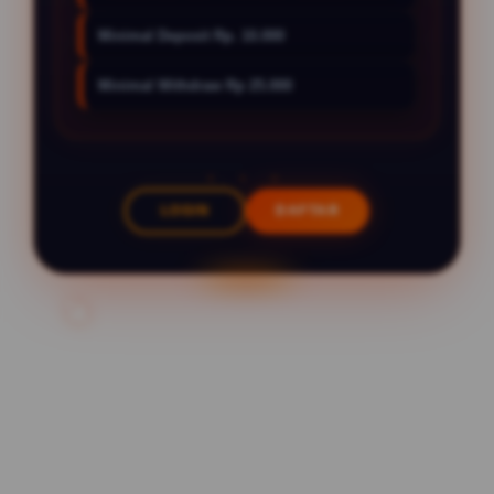
Minimal Deposit Rp. 10.000
Minimal Withdraw Rp 25.000
LOGIN
DAFTAR
Layer Popup Close
JEBOLTOTO: Link Situ
TOTO Slot Gacor Terpercaya
dan Bandar Togel Asia
Terpopuler