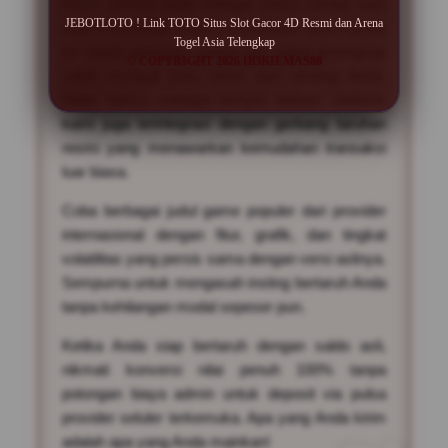
SLOT DEMO hadir sebagai solusi cerdas satu
JEBOTLOTO ! Link TOTO Situs Slot Gacor 4D Resmi dan Arena
atap untuk Anda! Kami menyediakan akses gratis
Togel Asia Telengkap
ke ribuan simulator mesin slot online terlengkap
© COPYRIGHT 2026 HOKIEMAS88
untuk menguji pola, ritme, dan strategi Anda.
Tidak hanya sebagai tempat latihan, platform
kami juga terintegrasi dengan gerbang taruhan
resmi yang menawarkan kemudahan transaksi
luar biasa.
Coba berbagai judul game populer dari provider
internasional dengan fitur, grafik, dan tingkat
volatilitas yang persis sama dengan versi aslinya.
Sempurna untuk mengasah insting bertaruh Anda
tanpa kehilangan modal sepeser pun.
Ketika Anda siap bertaruh dengan saldo asli,
nikmati konversi nilai penuh 100% tanpa
potongan biaya admin untuk deposit via pulsa
provider seluler terkemuka. Apa yang Anda kirim
adalah apa yang Anda mainkan!