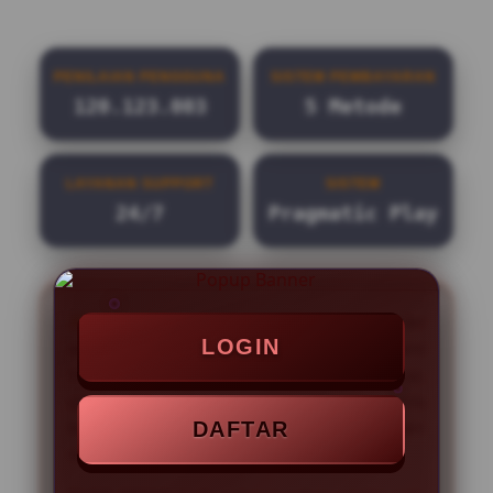
PENILAIAN PENGGUNA
SISTEM PEMBAYARAN
120.123.003
5 Metode
LAYANAN SUPPORT
SISTEM
24/7
Pragmatic Play
JEBOLTOTO
adalah bandar togel Asia terpopuler
LOGIN
dan link situs TOTO slot gacor terpercaya. Kami
menyediakan pasaran togel resmi terlengkap,
game slot online gampang menang, serta
DAFTAR
transaksi aman dengan layanan online 24 jam
nonstop setiap hari!