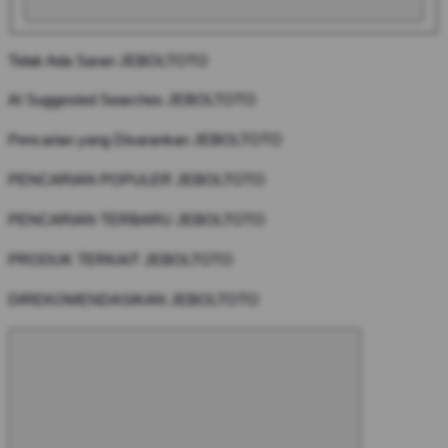
Tidak Ada Saran JEBOLTOTO
AI Suggested Searches JEBOLTOTO
Pencarian yang Disarankan JEBOLTOTO
PENCARIAN POPULER JEBOLTOTO
PENCARIAN TERBARU JEBOLTOTO
PRODUK TERKAIT JEBOLTOTO
DIREKOMENDASIKAN JEBOLTOTO