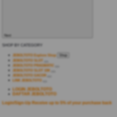
Next
SHOP BY CATEGORY
JEBOLTOTO
Explore Shop
Shop
JEBOLTOTO SLOT
JEBOLTOTO PRAGMATIC
JEBOLTOTO SLOT 10K
JEBOLTOTO GACOR
LINK JEBOLTOTO
LOGIN JEBOLTOTO
DAFTAR JEBOLTOTO
Login/Sign-Up
Receive up to 5% of your purchase back