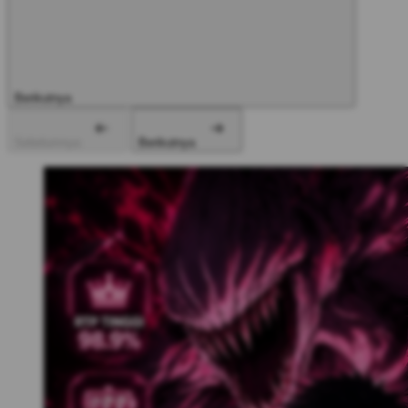
Berikutnya
Sebelumnya
Berikutnya