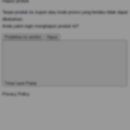
Hapus produk
Tanpa produk ini, kupon atau kode promo yang berlaku tidak dapat
ditukarkan.
Anda yakin ingin menghapus produk ini?
Pindahkan ke wishlist
Hapus
Tutup Layar Popup
Privacy Policy