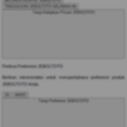
MELANJUTKAN KE JEBOLTOTO
TINGGALKAN JEBOLTOTO HALAMAN INI
Tutup Kebijakan Privasi JEBOLTOTO
Periksa Preferensi JEBOLTOTO
Berikan rekomendasi untuk memperbaharui preferensi produk
JEBOLTOTO Anda.
YA
NANTI
Tutup Preferensi JEBOLTOTO