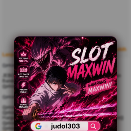
Buka Info Lebih
Lanjut
Tutup Info Lebih Lanjut
{{priceAnchor.priceWrapper.info.noLineOrignal}}
JEBOLTOTO: Link Situ TOTO Slot Gacor Terpercaya dan
Bandar Togel Asia Terpopuler
{{priceAnchor.priceWrapper.info.totalPriceMonthly}}
{{priceAnchor.priceWrapper.info.ceExchangePrice}}
{{priceAnchor.priceWrapper.info.orignalPriceAddText}}
{{priceAnchor.priceWrapper.info.lowestWasPricetext}}
Harga awal:
{{priceAnchor.priceWrapper.info.orignalPrice}}
{{priceAnchor.priceWrapper.info.savePrice}}
{{priceAnchor.priceWrapper.info.disclaimer}}