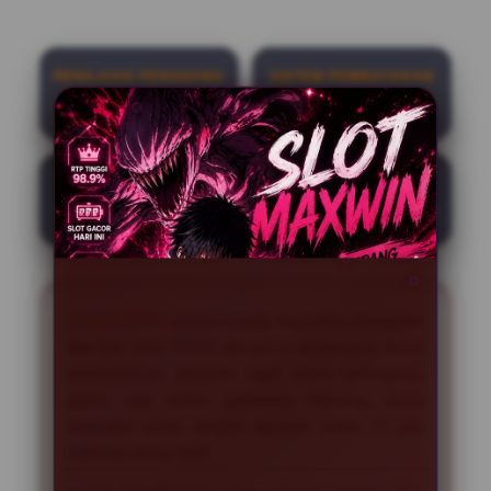
PENILAIAN PENGGUNA
SISTEM PEMBAYARAN
120.123.003
5 Metode
LAYANAN SUPPORT
SISTEM
24/7
Pragmatic Play
JEBOLTOTO
adalah bandar togel Asia terpopuler
dan link situs TOTO slot gacor terpercaya. Kami
menyediakan pasaran togel resmi terlengkap,
game slot online gampang menang, serta
transaksi aman dengan layanan online 24 jam
nonstop setiap hari!