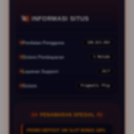
INFORMASI SITUS
Penilaian Pengguna
100.023.003
Sistem Pembayaran
5 Metode
Layanan Support
24/7
Sistem
Pragmatic Play
PENAWARAN SPESIAL
PROMO DEPOSIT 10K SLOT BONUS 100%