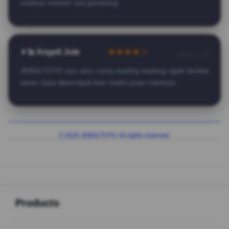
soalnya maxwin nya gampang
Angeli Jule
★★★★☆
2026-07-14
JEBOLTOTO nya seru cuma loading kadang agak lambat
saran saya dipercepat biar makin puas mainnya
© 2026 JEBOLTOTO. All rights reserved.
Buka
Footer Navigation
Products