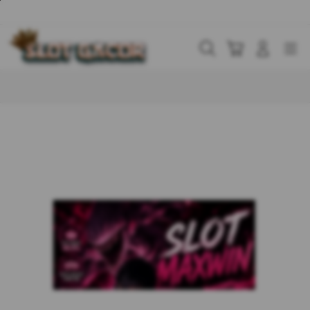
Skip
to
content
Cari
Troli
Login
Navigation
Buka Info Lebih Lanjut