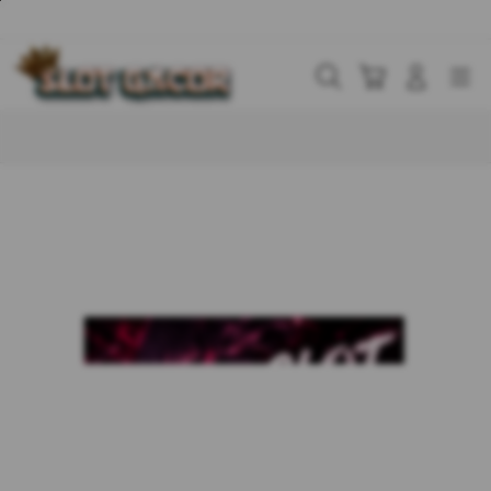
Skip
to
content
Cari
Troli
Login
Navigation
Buka Info Lebih Lanjut