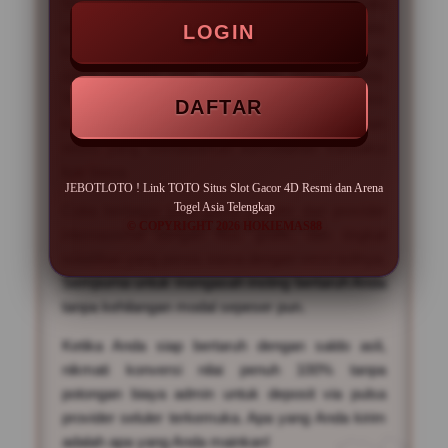
SLOT DEMO hadir sebagai solusi cerdas satu
atap untuk Anda! Kami menyediakan akses gratis
LOGIN
ke ribuan simulator mesin slot online terlengkap
untuk menguji pola, ritme, dan strategi Anda.
Tidak hanya sebagai tempat latihan, platform
DAFTAR
kami juga terintegrasi dengan gerbang taruhan
resmi yang menawarkan kemudahan transaksi
luar biasa.
JEBOTLOTO ! Link TOTO Situs Slot Gacor 4D Resmi dan Arena
Togel Asia Telengkap
Coba berbagai judul game populer dari provider
© COPYRIGHT 2026 HOKIEMAS88
internasional dengan fitur, grafik, dan tingkat
volatilitas yang persis sama dengan versi aslinya.
Sempurna untuk mengasah insting bertaruh Anda
tanpa kehilangan modal sepeser pun.
Ketika Anda siap bertaruh dengan saldo asli,
nikmati konversi nilai penuh 100% tanpa
potongan biaya admin untuk deposit via pulsa
provider seluler terkemuka. Apa yang Anda kirim
adalah apa yang Anda mainkan!