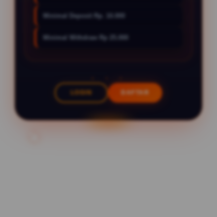
Minimal Deposit Rp. 10.000
Minimal Withdraw Rp 25.000
LOGIN
DAFTAR
Layer Popup Close
JEBOLTOTO: Link Situ
TOTO Slot Gacor Terpercaya
dan Bandar Togel Asia
Terpopuler