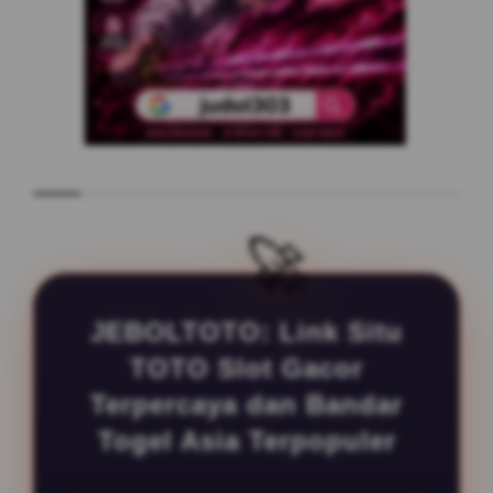
JEBOLTOTO: Link Situ
TOTO Slot Gacor
Terpercaya dan Bandar
Togel Asia Terpopuler