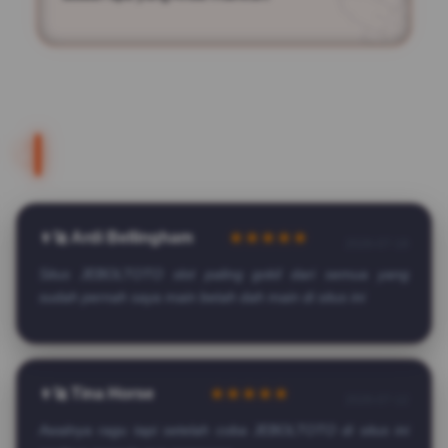
ULASAN TERBARU KOMUNITAS
JEBOLTOTO
Ardi Bellingham
★★★★★
2026-07-18
Situs JEBOLTOTO slot paling gokil dari semua yang
sudah pernah saya main betah dah main di situs ini
Tina Horse
★★★★★
2026-07-12
Awalnya ragu tapi setelah coba JEBOLTOTO di situs ini