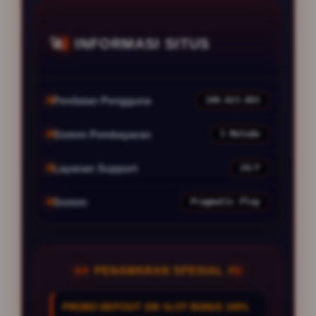
INFORMASI SITUS
Penilaian Pengguna
100.023.003
Sistem Pembayaran
5 Metode
Layanan Support
24/7
Sistem
Pragmatic Play
PENAWARAN SPESIAL
PROMO DEPOSIT 10K SLOT BONUS 100%