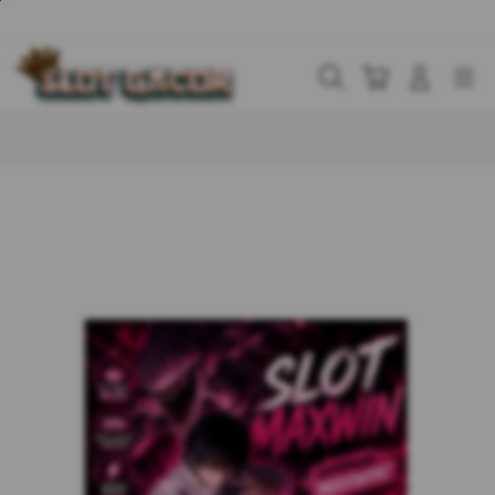
Skip
to
content
Cari
Troli
Login
Navigation
Buka Info Lebih Lanjut