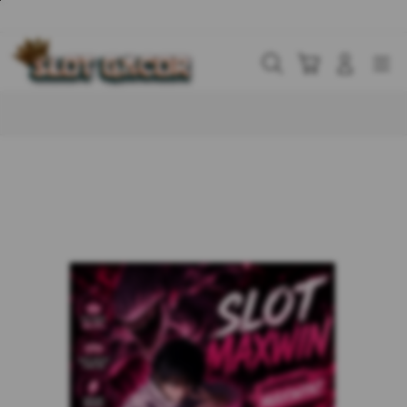
Skip
to
content
Cari
Troli
Login
Navigation
Buka Info Lebih Lanjut