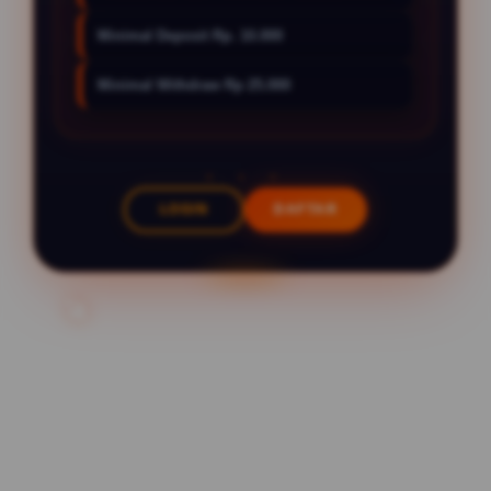
Minimal Deposit Rp. 10.000
Minimal Withdraw Rp 25.000
LOGIN
DAFTAR
Layer Popup Close
JEBOLTOTO: Link Situ
TOTO Slot Gacor Terpercaya
dan Bandar Togel Asia
Terpopuler