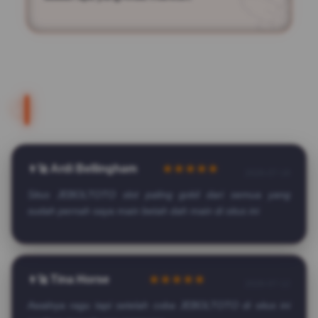
ULASAN TERBARU KOMUNITAS
JEBOLTOTO
Ardi Bellingham
★★★★★
2026-07-18
Situs JEBOLTOTO slot paling gokil dari semua yang
sudah pernah saya main betah dah main di situs ini
Tina Horse
★★★★★
2026-07-12
Awalnya ragu tapi setelah coba JEBOLTOTO di situs ini