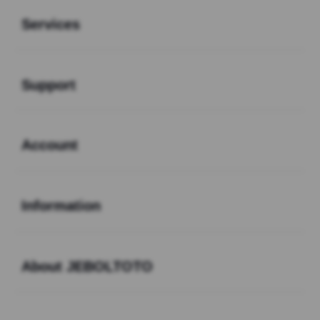
Buka
Services
Buka
Support
Buka
Account
Buka
Information
Buka
About JEBOLTOTO