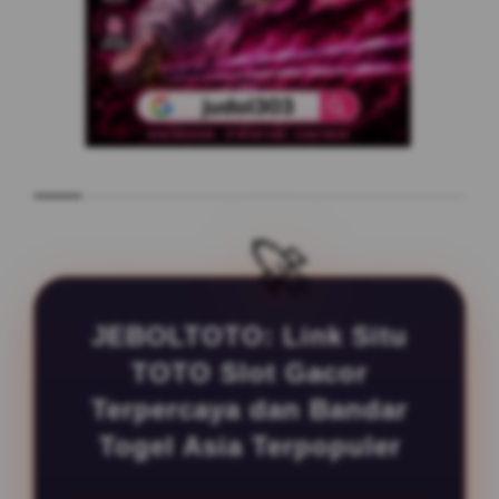
JEBOLTOTO: Link Situ
TOTO Slot Gacor
Terpercaya dan Bandar
Togel Asia Terpopuler