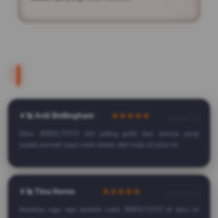
ULASAN TERBARU KOMUNITAS
JEBOLTOTO
Ardi Bellingham
★★★★★
2026-07-18
Situs JEBOLTOTO slot paling gokil dari semua yang
sudah pernah saya main betah dah main di situs ini
Tina Horse
★★★★★
2026-07-12
Awalnya ragu tapi setelah coba JEBOLTOTO di situs ini