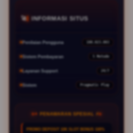
INFORMASI SITUS
Penilaian Pengguna
100.023.003
Sistem Pembayaran
5 Metode
Layanan Support
24/7
Sistem
Pragmatic Play
PENAWARAN SPESIAL
PROMO DEPOSIT 10K SLOT BONUS 100%