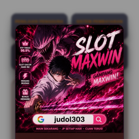
PENILAIAN PENGGUNA
SISTEM PEMBAYARAN
120.123.003
5 Metode
LAYANAN SUPPORT
SISTEM
24/7
Pragmatic Play
JEBOLTOTO
adalah bandar togel Asia terpopuler
dan link situs TOTO slot gacor terpercaya. Kami
menyediakan pasaran togel resmi terlengkap,
game slot online gampang menang, serta
transaksi aman dengan layanan online 24 jam
nonstop setiap hari!