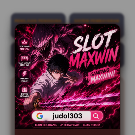
PENILAIAN PENGGUNA
SISTEM PEMBAYARAN
120.123.003
5 Metode
LAYANAN SUPPORT
SISTEM
24/7
Pragmatic Play
JEBOLTOTO
adalah bandar togel Asia terpopuler
dan link situs TOTO slot gacor terpercaya. Kami
menyediakan pasaran togel resmi terlengkap,
game slot online gampang menang, serta
transaksi aman dengan layanan online 24 jam
nonstop setiap hari!