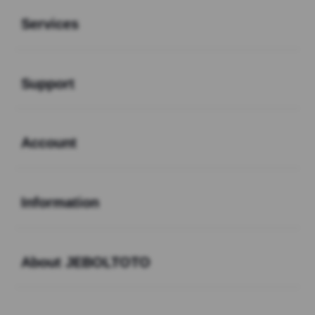
Buka
Services
Buka
Support
Buka
Account
Buka
Information
Buka
About JEBOLTOTO