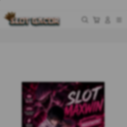
Skip
to
content
Cari
Troli
Login
Navigation
Buka Info Lebih Lanjut