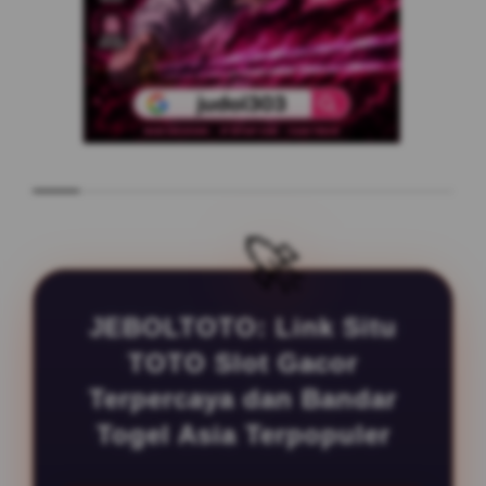
JEBOLTOTO: Link Situ
TOTO Slot Gacor
Terpercaya dan Bandar
Togel Asia Terpopuler