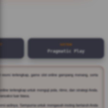
a dan Bandar Togel Asia
T
SISTEM
Pragmatic Play
l resmi terlengkap, game slot online gampang menang, serta
ine terlengkap untuk menguji pola, ritme, dan strategi Anda.
ansaksi luar biasa.
n versi aslinya. Sempurna untuk mengasah insting bertaruh Anda