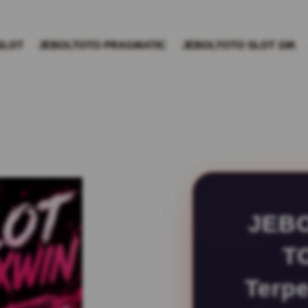
SLOT
JEBOLTOTO PRAGMATIC
JEBOLTOTO SLOT 10K
JEBO
T
Terp