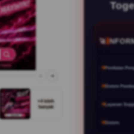
Toge
INFOR
Penilaian Pe
Sebelumnya
Berikutnya
Sistem Pemb
+4 lebih
Layanan Supp
banyak
Sistem