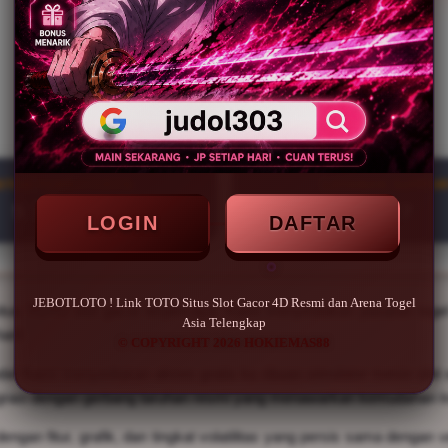
OTO Slot Gacor Terpercay
Terpopuler
ISTEM PEMBAYARAN
LAYANAN SUPPOR
5 Metode
24/7
LOGIN
DAFTAR
JEBOTLOTO ! Link TOTO Situs Slot Gacor 4D Resmi dan Arena Togel
 situs TOTO slot gacor terpercaya. Kami menyediakan pasaran toge
Asia Telengkap
ari!
© COPYRIGHT 2026 HOKIEMAS88
 Kami menyediakan akses gratis ke ribuan simulator mesin slot onl
ntegrasi dengan gerbang taruhan resmi yang menawarkan kemudahan tr
dengan fitur, grafik, dan tingkat volatilitas yang persis sama denga