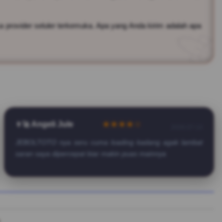
sa provider seluler terkemuka. Apa yang Anda kirim adalah apa
Angeli Jule
★★★★☆
2026-07-14
JEBOLTOTO nya seru cuma loading kadang agak lambat
saran saya dipercepat biar makin puas mainnya