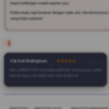
tanpa kehilangan modal sepeser pun.
Ketika Anda siap bertaruh dengan saldo asli, nikmati konvers
yang Anda mainkan!
ULASAN TERBARU KOMUNITAS 
Ardi Bellingham
★★★★★
2026-07-18
Situs JEBOLTOTO slot paling gokil dari semua yang sudah
pernah saya main betah dah main di situs ini
JEBOLTOTO
JEBOLTOTO SLOT
JEBOLTOTO PRAGMATI