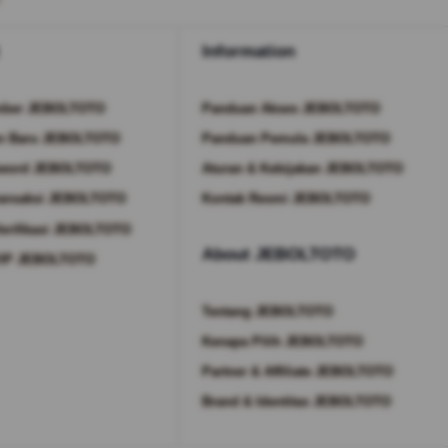
Information
mber JEBOLTOTO
Panduan Akses JEBOLTOTO
un Baru JEBOLTOTO
Panduan Pemula JEBOLTOTO
sword JEBOLTOTO
Aturan & Kebijakan JEBOLTOTO
ransaksi JEBOLTOTO
Kontak Resmi JEBOLTOTO
erifikasi JEBOLTOTO
About JEBOLTOTO
VIP JEBOLTOTO
Tentang JEBOLTOTO
Kenapa Pilih JEBOLTOTO
Partner & Affiliate JEBOLTOTO
Brand & Identitas JEBOLTOTO