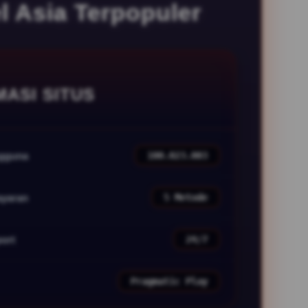
l Asia Terpopuler
MASI SITUS
ngguna
100.023.003
ayaran
5 Metode
ort
24/7
Pragmatic Play