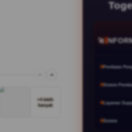
Toge
INFOR
Penilaian Pe
Sebelumnya
Berikutnya
Sistem Pemb
+4 lebih
Layanan Supp
banyak
Sistem