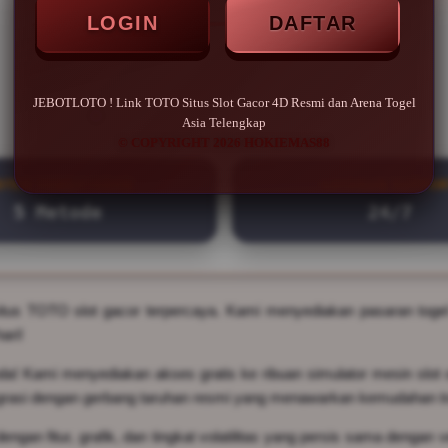
LOGIN
DAFTAR
OTO Slot Gacor Terpercay
Terpopuler
JEBOTLOTO ! Link TOTO Situs Slot Gacor 4D Resmi dan Arena Togel
Asia Telengkap
© COPYRIGHT 2026 HOKIEMAS88
ISTEM PEMBAYARAN
LAYANAN SUPPOR
5 Metode
24/7
 situs TOTO slot gacor terpercaya. Kami menyediakan pasaran toge
ari!
 Kami menyediakan akses gratis ke ribuan simulator mesin slot onl
ntegrasi dengan gerbang taruhan resmi yang menawarkan kemudahan tr
dengan fitur, grafik, dan tingkat volatilitas yang persis sama denga