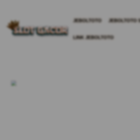
Skip
to
content
JEBOLTOTO
JEBOLTOTO 
LINK JEBOLTOTO
Buka Info Lebih Lanjut