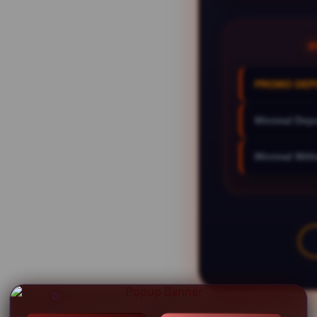
PROMO DEPO
Minimal Depo
Minimal Wit